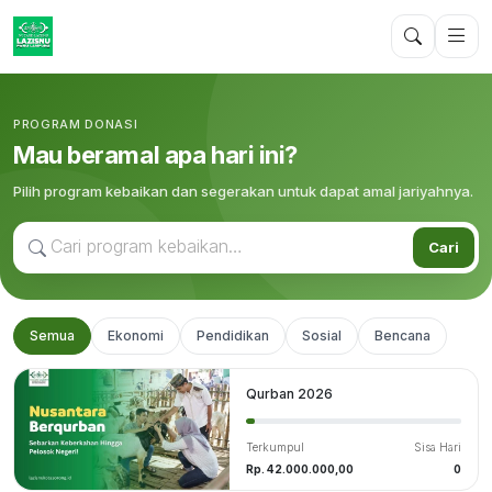
PROGRAM DONASI
Mau beramal apa hari ini?
Pilih program kebaikan dan segerakan untuk dapat amal jariyahnya.
Cari
Semua
Ekonomi
Pendidikan
Sosial
Bencana
Qurban 2026
Terkumpul
Sisa Hari
Rp. 42.000.000,00
0