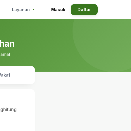
Masuk
Daftar
Layanan
ahan
 amal
akaf
nghitung