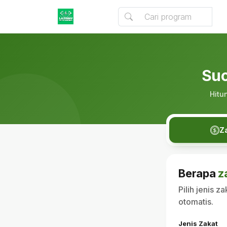
Suc
Hitu
Z
Berapa
z
Pilih jenis 
otomatis.
Jenis Zakat