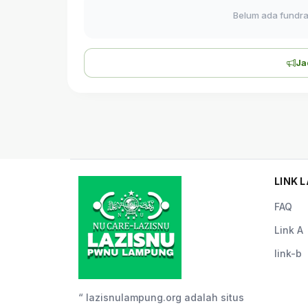
Belum ada fundrai
Ja
LINK L
FAQ
Link A
link-b
“ lazisnulampung.org adalah situs