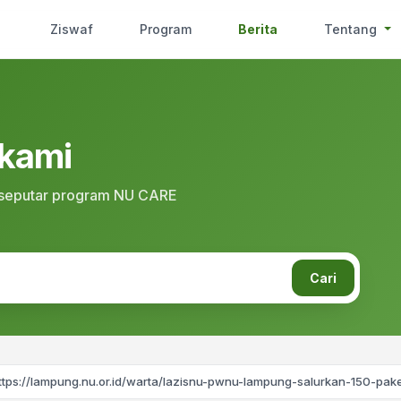
Ziswaf
Program
Berita
Tentang
 kami
i seputar program NU CARE
Cari
ttps://lampung.nu.or.id/warta/lazisnu-pwnu-lampung-salurkan-150-pak