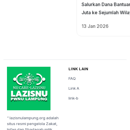
Salurkan Dana Bantu
Juta ke Sejumlah Wil
Terdampak Bencana d
13 Jan 2026
Sumatera
LINK LAIN
FAQ
Link A
link-b
“ lazisnulampung.org adalah
situs resmi pengelola Zakat,
Infaq dan Shadaqah milik