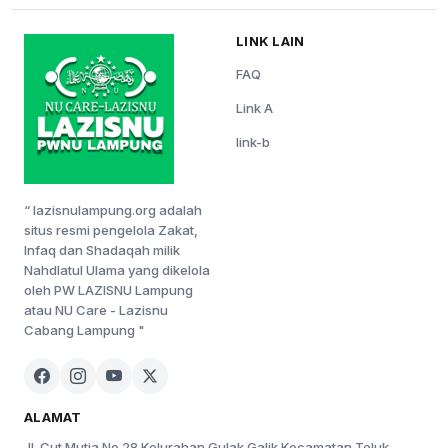
LINK LAIN
FAQ
Link A
link-b
“ lazisnulampung.org adalah
situs resmi pengelola Zakat,
Infaq dan Shadaqah milik
Nahdlatul Ulama yang dikelola
oleh PW LAZISNU Lampung
atau NU Care - Lazisnu
Cabang Lampung "
ALAMAT
Jl. Cut Mutia No 28 Kelurahan Gulak Galik Kecamatan Teluk