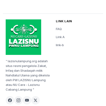
LINK LAIN
FAQ
Link A
link-b
“ lazisnulampung.org adalah
situs resmi pengelola Zakat,
Infaq dan Shadaqah milik
Nahdlatul Ulama yang dikelola
oleh PW LAZISNU Lampung
atau NU Care - Lazisnu
Cabang Lampung "