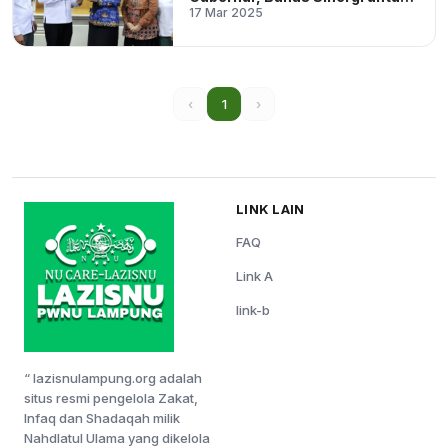
17 Mar 2025
Kesejahteraan Masyarakat
‹
1
›
LINK LAIN
FAQ
Link A
link-b
“ lazisnulampung.org adalah
situs resmi pengelola Zakat,
Infaq dan Shadaqah milik
Nahdlatul Ulama yang dikelola